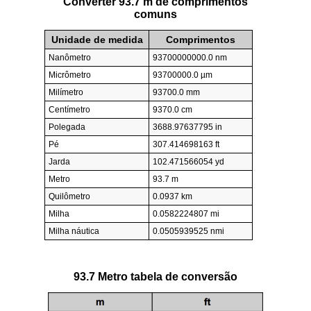
Converter 93.7 m de comprimentos
comuns
Unidade de medida
Comprimentos
Nanômetro
93700000000.0 nm
Micrômetro
93700000.0 µm
Milímetro
93700.0 mm
Centímetro
9370.0 cm
Polegada
3688.97637795 in
Pé
307.414698163 ft
Jarda
102.471566054 yd
Metro
93.7 m
Quilômetro
0.0937 km
Milha
0.0582224807 mi
Milha náutica
0.0505939525 nmi
93.7 Metro tabela de conversão