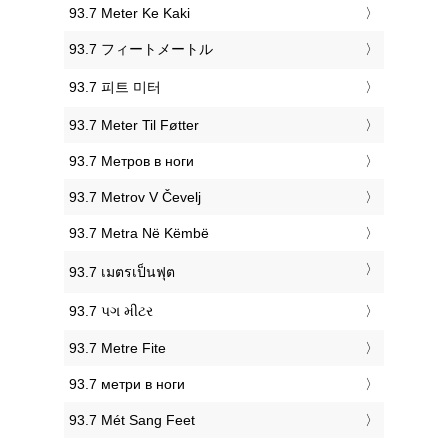
‎93.7 Meter Ke Kaki
‎93.7 フィートメートル
‎93.7 피트 미터
‎93.7 Meter Til Føtter
‎93.7 Метров в ноги
‎93.7 Metrov V Čevelj
‎93.7 Metra Në Këmbë
‎93.7 เมตรเป็นฟุต
‎93.7 પગ મીટર
‎93.7 Metre Fite
‎93.7 метри в ноги
‎93.7 Mét Sang Feet