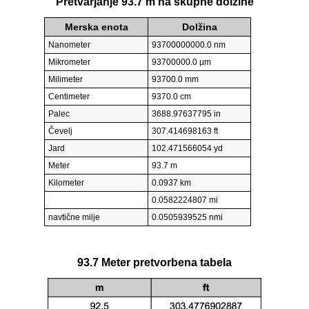
Pretvarjanje 93.7 m na skupne dolžine
Merska enota
Dolžina
Nanometer
93700000000.0 nm
Mikrometer
93700000.0 µm
Milimeter
93700.0 mm
Centimeter
9370.0 cm
Palec
3688.97637795 in
Čevelj
307.414698163 ft
Jard
102.471566054 yd
Meter
93.7 m
Kilometer
0.0937 km
0.0582224807 mi
navtične milje
0.0505939525 nmi
93.7 Meter pretvorbena tabela