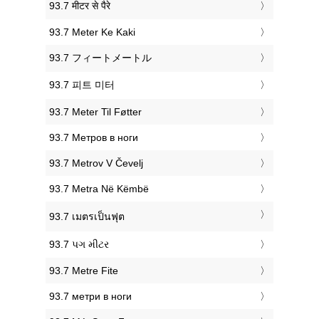
‎93.7 मीटर से पैरे
‎93.7 Meter Ke Kaki
‎93.7 フィートメートル
‎93.7 피트 미터
‎93.7 Meter Til Føtter
‎93.7 Метров в ноги
‎93.7 Metrov V Čevelj
‎93.7 Metra Në Këmbë
‎93.7 เมตรเป็นฟุต
‎93.7 પગ મીટર
‎93.7 Metre Fite
‎93.7 метри в ноги