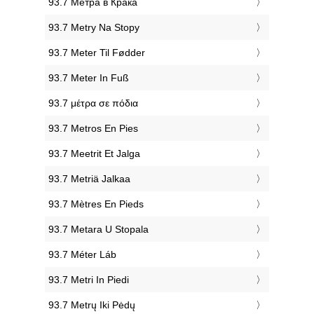
‎93.7 Метра в Крака
‎93.7 Metry Na Stopy
‎93.7 Meter Til Fødder
‎93.7 Meter In Fuß
‎93.7 μέτρα σε πόδια
‎93.7 Metros En Pies
‎93.7 Meetrit Et Jalga
‎93.7 Metriä Jalkaa
‎93.7 Mètres En Pieds
‎93.7 Metara U Stopala
‎93.7 Méter Láb
‎93.7 Metri In Piedi
‎93.7 Metrų Iki Pėdų