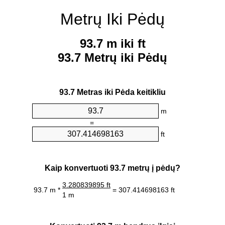
Metrų Iki Pėdų
93.7 m iki ft
93.7 Metrų iki Pėdų
93.7 Metras iki Pėda keitikliu
m
=
ft
Kaip konvertuoti 93.7 metrų į pėdų?
3.280839895 ft
93.7 m *
= 307.414698163 ft
1 m