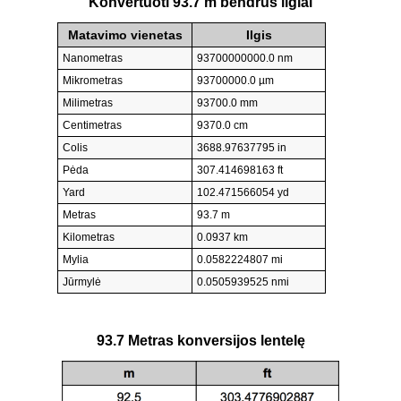
Konvertuoti 93.7 m bendrus ilgiai
Matavimo vienetas
Ilgis
Nanometras
93700000000.0 nm
Mikrometras
93700000.0 µm
Milimetras
93700.0 mm
Centimetras
9370.0 cm
Colis
3688.97637795 in
Pėda
307.414698163 ft
Yard
102.471566054 yd
Metras
93.7 m
Kilometras
0.0937 km
Mylia
0.0582224807 mi
Jūrmylė
0.0505939525 nmi
93.7 Metras konversijos lentelę