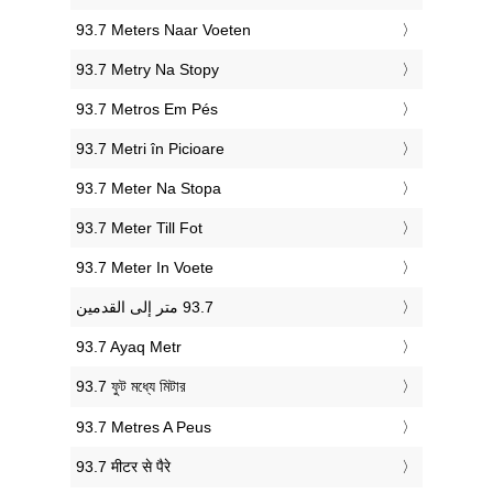
‎93.7 Meters Naar Voeten
‎93.7 Metry Na Stopy
‎93.7 Metros Em Pés
‎93.7 Metri în Picioare
‎93.7 Meter Na Stopa
‎93.7 Meter Till Fot
‎93.7 Meter In Voete
‎93.7 Ayaq Metr
‎93.7 ফুট মধ্যে মিটার
‎93.7 Metres A Peus
‎93.7 मीटर से पैरे