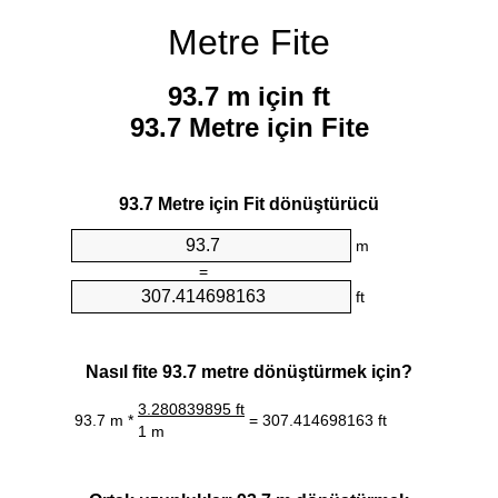
Metre Fite
93.7 m için ft
93.7 Metre için Fite
93.7 Metre için Fit dönüştürücü
m
=
ft
Nasıl fite 93.7 metre dönüştürmek için?
3.280839895 ft
93.7 m *
= 307.414698163 ft
1 m