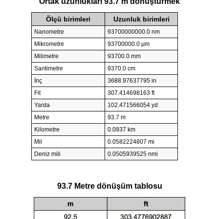
Ortak uzunlukları 93.7 m dönüştürmek
Ölçü birimleri
Uzunluk birimleri
Nanometre
93700000000.0 nm
Mikrometre
93700000.0 µm
Milimetre
93700.0 mm
Santimetre
9370.0 cm
İnç
3688.97637795 in
Fit
307.414698163 ft
Yarda
102.471566054 yd
Metre
93.7 m
Kilometre
0.0937 km
Mil
0.0582224807 mi
Deniz mili
0.0505939525 nmi
93.7 Metre dönüşüm tablosu