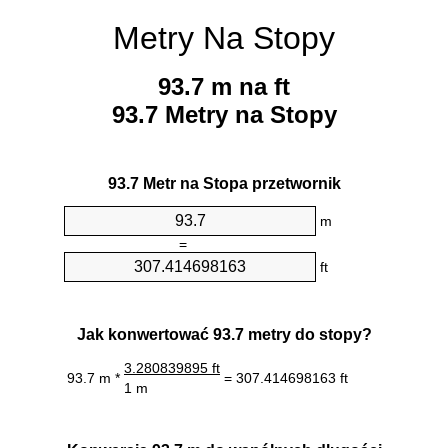
Metry Na Stopy
93.7 m na ft
93.7 Metry na Stopy
93.7 Metr na Stopa przetwornik
m
=
ft
Jak konwertować 93.7 metry do stopy?
3.280839895 ft
93.7 m *
= 307.414698163 ft
1 m