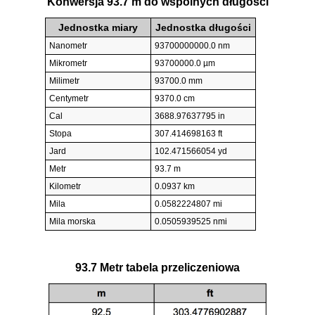
Konwersja 93.7 m do wspólnych długości
Jednostka miary
Jednostka długości
Nanometr
93700000000.0 nm
Mikrometr
93700000.0 µm
Milimetr
93700.0 mm
Centymetr
9370.0 cm
Cal
3688.97637795 in
Stopa
307.414698163 ft
Jard
102.471566054 yd
Metr
93.7 m
Kilometr
0.0937 km
Mila
0.0582224807 mi
Mila morska
0.0505939525 nmi
93.7 Metr tabela przeliczeniowa