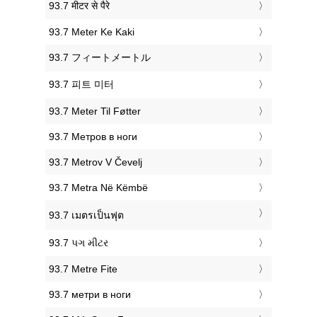
‎93.7 मीटर से पैरे
‎93.7 Meter Ke Kaki
‎93.7 フィートメートル
‎93.7 피트 미터
‎93.7 Meter Til Føtter
‎93.7 Метров в ноги
‎93.7 Metrov V Čevelj
‎93.7 Metra Në Këmbë
‎93.7 เมตรเป็นฟุต
‎93.7 પગ મીટર
‎93.7 Metre Fite
‎93.7 метри в ноги