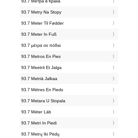
‎93.7 Метра в Крака
‎93.7 Metry Na Stopy
‎93.7 Meter Til Fødder
‎93.7 Meter In Fuß
‎93.7 μέτρα σε πόδια
‎93.7 Metros En Pies
‎93.7 Meetrit Et Jalga
‎93.7 Metriä Jalkaa
‎93.7 Mètres En Pieds
‎93.7 Metara U Stopala
‎93.7 Méter Láb
‎93.7 Metri In Piedi
‎93.7 Metrų Iki Pėdų