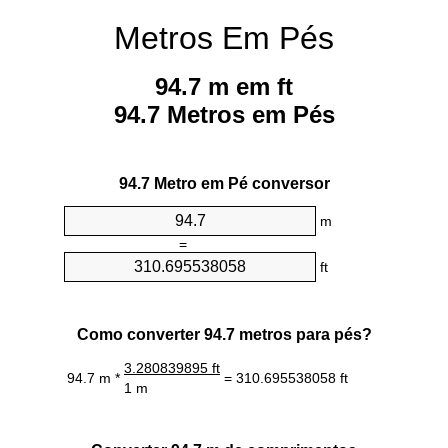
Metros Em Pés
94.7 m em ft
94.7 Metros em Pés
94.7 Metro em Pé conversor
m
=
ft
Como converter 94.7 metros para pés?
3.280839895 ft
94.7 m *
= 310.695538058 ft
1 m