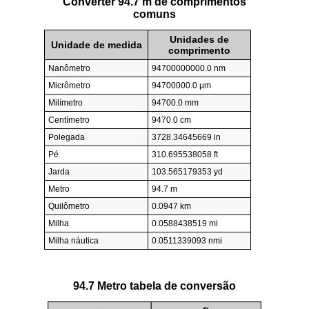
Converter 94.7 m de comprimentos
comuns
Unidades de
Unidade de medida
comprimento
Nanômetro
94700000000.0 nm
Micrômetro
94700000.0 µm
Milímetro
94700.0 mm
Centímetro
9470.0 cm
Polegada
3728.34645669 in
Pé
310.695538058 ft
Jarda
103.565179353 yd
Metro
94.7 m
Quilômetro
0.0947 km
Milha
0.0588438519 mi
Milha náutica
0.0511339093 nmi
94.7 Metro tabela de conversão