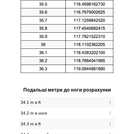
Подальші метри до ноги розрахунки
34.1 m в ft
34.2 m в ноги
34.3 m в ft