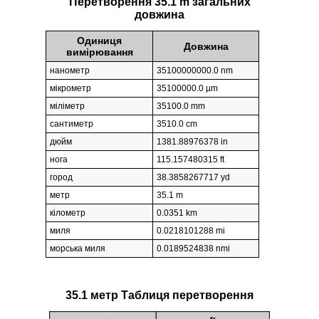
Перетворення 35.1 m загальних
довжина
Одиниця
Довжина
вимірювання
нанометр
35100000000.0 nm
мікрометр
35100000.0 µm
міліметр
35100.0 mm
сантиметр
3510.0 cm
дюйм
1381.88976378 in
нога
115.157480315 ft
город
38.3858267717 yd
метр
35.1 m
кілометр
0.0351 km
миля
0.0218101288 mi
морська миля
0.0189524838 nmi
35.1 метр Таблиця перетворення