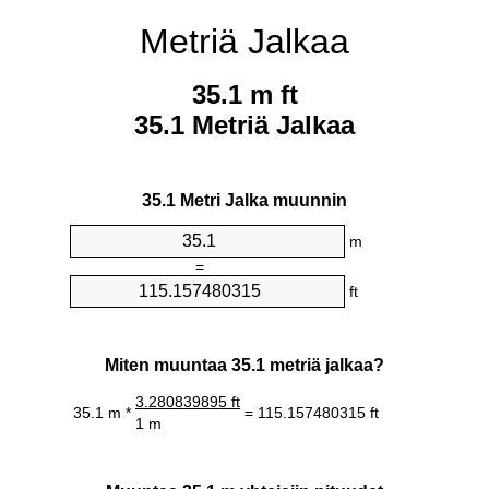
Metriä Jalkaa
35.1 m ft
35.1 Metriä Jalkaa
35.1 Metri Jalka muunnin
m
=
ft
Miten muuntaa 35.1 metriä jalkaa?
3.280839895 ft
35.1 m *
= 115.157480315 ft
1 m