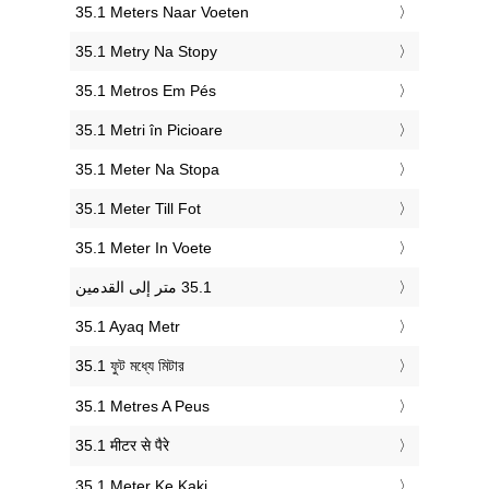
‎35.1 Meters Naar Voeten
‎35.1 Metry Na Stopy
‎35.1 Metros Em Pés
‎35.1 Metri în Picioare
‎35.1 Meter Na Stopa
‎35.1 Meter Till Fot
‎35.1 Meter In Voete
‎35.1 Ayaq Metr
‎35.1 ফুট মধ্যে মিটার
‎35.1 Metres A Peus
‎35.1 मीटर से पैरे
‎35.1 Meter Ke Kaki