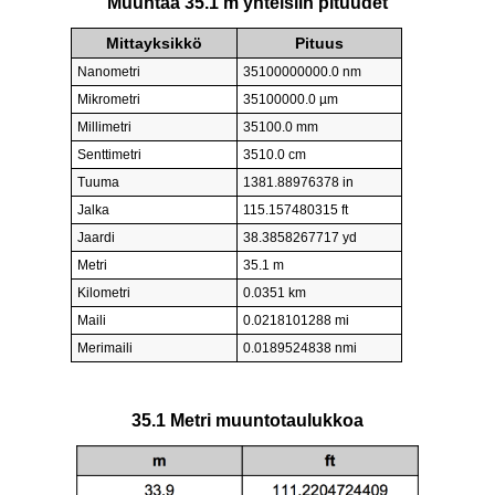
Muuntaa 35.1 m yhteisiin pituudet
Mittayksikkö
Pituus
Nanometri
35100000000.0 nm
Mikrometri
35100000.0 µm
Millimetri
35100.0 mm
Senttimetri
3510.0 cm
Tuuma
1381.88976378 in
Jalka
115.157480315 ft
Jaardi
38.3858267717 yd
Metri
35.1 m
Kilometri
0.0351 km
Maili
0.0218101288 mi
Merimaili
0.0189524838 nmi
35.1 Metri muuntotaulukkoa