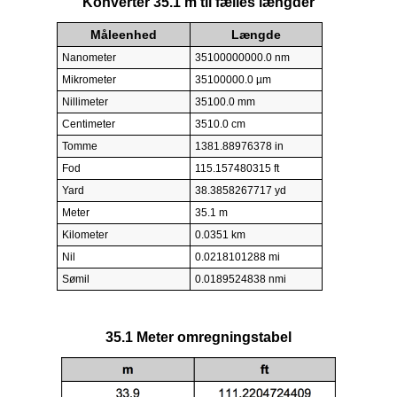
Konverter 35.1 m til fælles længder
Måleenhed
Længde
Nanometer
35100000000.0 nm
Mikrometer
35100000.0 µm
Nillimeter
35100.0 mm
Centimeter
3510.0 cm
Tomme
1381.88976378 in
Fod
115.157480315 ft
Yard
38.3858267717 yd
Meter
35.1 m
Kilometer
0.0351 km
Nil
0.0218101288 mi
Sømil
0.0189524838 nmi
35.1 Meter omregningstabel