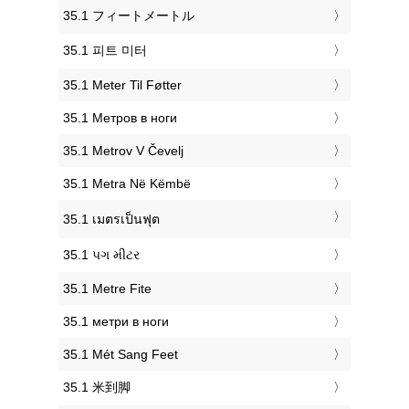
‎35.1 フィートメートル
‎35.1 피트 미터
‎35.1 Meter Til Føtter
‎35.1 Метров в ноги
‎35.1 Metrov V Čevelj
‎35.1 Metra Në Këmbë
‎35.1 เมตรเป็นฟุต
‎35.1 પગ મીટર
‎35.1 Metre Fite
‎35.1 метри в ноги
‎35.1 Mét Sang Feet
‎35.1 米到脚