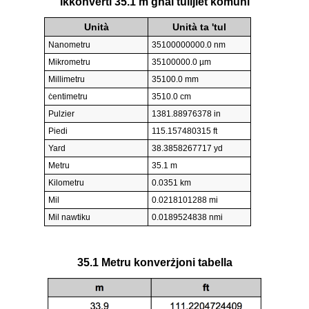
Ikkonverti 35.1 m għal tulijiet komuni
Unità
Unità ta 'tul
Nanometru
35100000000.0 nm
Mikrometru
35100000.0 µm
Millimetru
35100.0 mm
ċentimetru
3510.0 cm
Pulzier
1381.88976378 in
Piedi
115.157480315 ft
Yard
38.3858267717 yd
Metru
35.1 m
Kilometru
0.0351 km
Mil
0.0218101288 mi
Mil nawtiku
0.0189524838 nmi
35.1 Metru konverżjoni tabella