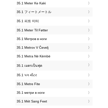
‎35.1 Meter Ke Kaki
‎35.1 フィートメートル
‎35.1 피트 미터
‎35.1 Meter Til Føtter
‎35.1 Метров в ноги
‎35.1 Metrov V Čevelj
‎35.1 Metra Në Këmbë
‎35.1 เมตรเป็นฟุต
‎35.1 પગ મીટર
‎35.1 Metre Fite
‎35.1 метри в ноги
‎35.1 Mét Sang Feet