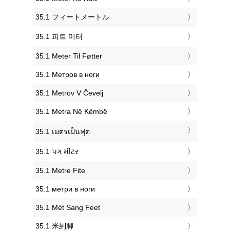
‎35.1 フィートメートル
‎35.1 피트 미터
‎35.1 Meter Til Føtter
‎35.1 Метров в ноги
‎35.1 Metrov V Čevelj
‎35.1 Metra Në Këmbë
‎35.1 เมตรเป็นฟุต
‎35.1 પગ મીટર
‎35.1 Metre Fite
‎35.1 метри в ноги
‎35.1 Mét Sang Feet
‎35.1 米到脚