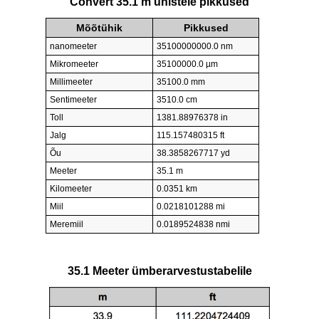
Convert 35.1 m ühistele pikkused
Mõõtühik
Pikkused
nanomeeter
35100000000.0 nm
Mikromeeter
35100000.0 µm
Millimeeter
35100.0 mm
Sentimeeter
3510.0 cm
Toll
1381.88976378 in
Jalg
115.157480315 ft
Õu
38.3858267717 yd
Meeter
35.1 m
Kilomeeter
0.0351 km
Miil
0.0218101288 mi
Meremiil
0.0189524838 nmi
35.1 Meeter ümberarvestustabelile