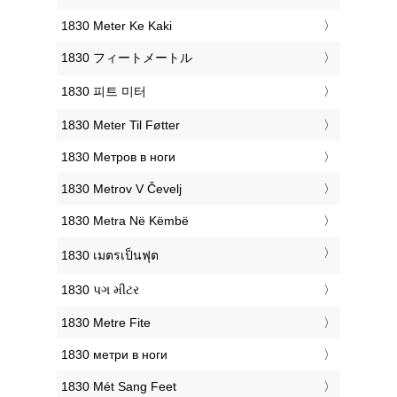
‎1830 Meter Ke Kaki
‎1830 フィートメートル
‎1830 피트 미터
‎1830 Meter Til Føtter
‎1830 Метров в ноги
‎1830 Metrov V Čevelj
‎1830 Metra Në Këmbë
‎1830 เมตรเป็นฟุต
‎1830 પગ મીટર
‎1830 Metre Fite
‎1830 метри в ноги
‎1830 Mét Sang Feet