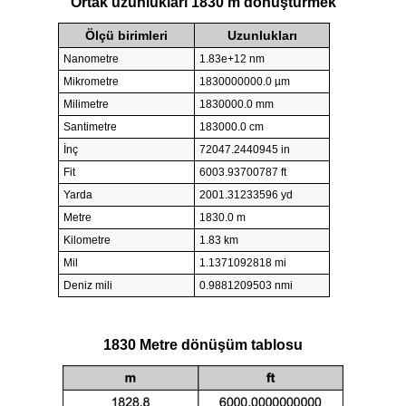
Ortak uzunlukları 1830 m dönüştürmek
Ölçü birimleri
Uzunlukları
Nanometre
1.83e+12 nm
Mikrometre
1830000000.0 µm
Milimetre
1830000.0 mm
Santimetre
183000.0 cm
İnç
72047.2440945 in
Fit
6003.93700787 ft
Yarda
2001.31233596 yd
Metre
1830.0 m
Kilometre
1.83 km
Mil
1.1371092818 mi
Deniz mili
0.9881209503 nmi
1830 Metre dönüşüm tablosu