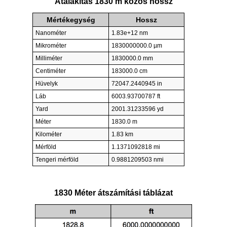
Átalakítás 1830 m közös hossz
Mértékegység
Hossz
Nanométer
1.83e+12 nm
Mikrométer
1830000000.0 µm
Milliméter
1830000.0 mm
Centiméter
183000.0 cm
Hüvelyk
72047.2440945 in
Láb
6003.93700787 ft
Yard
2001.31233596 yd
Méter
1830.0 m
Kilométer
1.83 km
Mérföld
1.1371092818 mi
Tengeri mérföld
0.9881209503 nmi
1830 Méter átszámítási táblázat