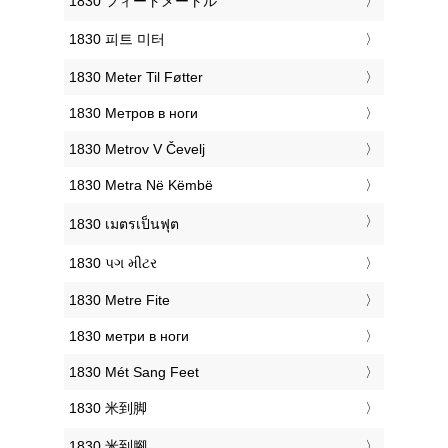
‎1830 フィートメートル
‎1830 피트 미터
‎1830 Meter Til Føtter
‎1830 Метров в ноги
‎1830 Metrov V Čevelj
‎1830 Metra Në Këmbë
‎1830 เมตรเป็นฟุต
‎1830 પગ મીટર
‎1830 Metre Fite
‎1830 метри в ноги
‎1830 Mét Sang Feet
‎1830 米到脚
‎1830 米到腳