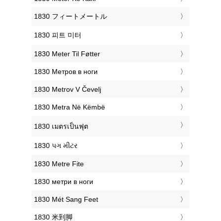
‎1830 フィートメートル
‎1830 피트 미터
‎1830 Meter Til Føtter
‎1830 Метров в ноги
‎1830 Metrov V Čevelj
‎1830 Metra Në Këmbë
‎1830 เมตรเป็นฟุต
‎1830 પગ મીટર
‎1830 Metre Fite
‎1830 метри в ноги
‎1830 Mét Sang Feet
‎1830 米到脚