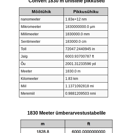
Convert 1830 m ühistele pikkused
Mõõtühik
Pikkusühiku
nanomeeter
1.83e+12 nm
Mikromeeter
1830000000.0 µm
Millimeeter
1830000.0 mm
Sentimeeter
183000.0 cm
Toll
72047.2440945 in
Jalg
6003.93700787 ft
Õu
2001.31233596 yd
Meeter
1830.0 m
Kilomeeter
1.83 km
Miil
1.1371092818 mi
Meremiil
0.9881209503 nmi
1830 Meeter ümberarvestustabelile