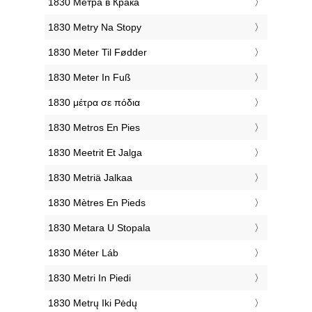
‎1830 Метра в Крака
‎1830 Metry Na Stopy
‎1830 Meter Til Fødder
‎1830 Meter In Fuß
‎1830 μέτρα σε πόδια
‎1830 Metros En Pies
‎1830 Meetrit Et Jalga
‎1830 Metriä Jalkaa
‎1830 Mètres En Pieds
‎1830 Metara U Stopala
‎1830 Méter Láb
‎1830 Metri In Piedi
‎1830 Metrų Iki Pėdų