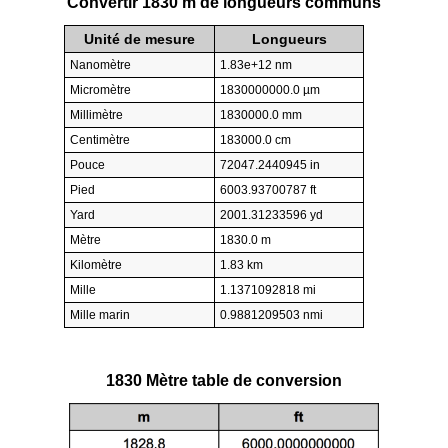
Convertir 1830 m de longueurs communs
Unité de mesure
Longueurs
Nanomètre
1.83e+12 nm
Micromètre
1830000000.0 µm
Millimètre
1830000.0 mm
Centimètre
183000.0 cm
Pouce
72047.2440945 in
Pied
6003.93700787 ft
Yard
2001.31233596 yd
Mètre
1830.0 m
Kilomètre
1.83 km
Mille
1.1371092818 mi
Mille marin
0.9881209503 nmi
1830 Mètre table de conversion