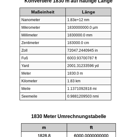
Konvertiere 1830 m auf häufige Länge
Maßeinheit
Länge
Nanometer
1.83e+12 nm
Mikrometer
1830000000.0 µm
Millimeter
1830000.0 mm
Zentimeter
183000.0 cm
Zoll
72047.2440945 in
Fuß
6003.93700787 ft
Yard
2001.31233596 yd
Meter
1830.0 m
Kilometer
1.83 km
Meile
1.1371092818 mi
Seemeile
0.9881209503 nmi
1830 Meter Umrechnungstabelle