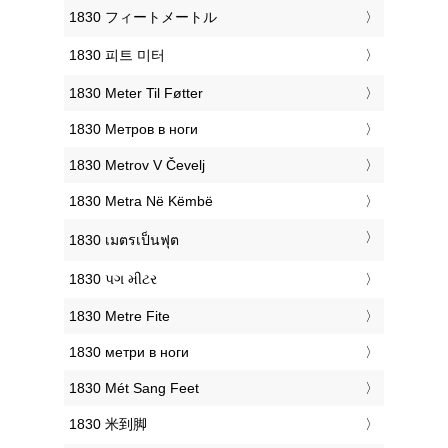
‎1830 フィートメートル
‎1830 피트 미터
‎1830 Meter Til Føtter
‎1830 Метров в ноги
‎1830 Metrov V Čevelj
‎1830 Metra Në Këmbë
‎1830 เมตรเป็นฟุต
‎1830 પગ મીટર
‎1830 Metre Fite
‎1830 метри в ноги
‎1830 Mét Sang Feet
‎1830 米到脚