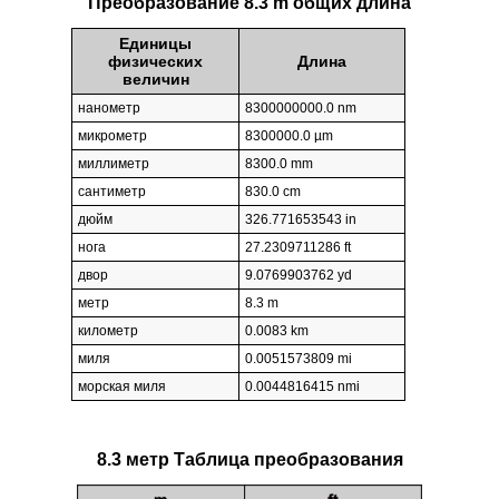
Преобразование 8.3 m общих длина
Единицы
физических
Длина
величин
нанометр
8300000000.0 nm
микрометр
8300000.0 µm
миллиметр
8300.0 mm
сантиметр
830.0 cm
дюйм
326.771653543 in
нога
27.2309711286 ft
двор
9.0769903762 yd
метр
8.3 m
километр
0.0083 km
миля
0.0051573809 mi
морская миля
0.0044816415 nmi
8.3 метр Таблица преобразования