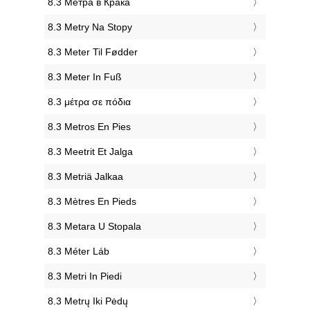
‎8.3 Метра в Крака
‎8.3 Metry Na Stopy
‎8.3 Meter Til Fødder
‎8.3 Meter In Fuß
‎8.3 μέτρα σε πόδια
‎8.3 Metros En Pies
‎8.3 Meetrit Et Jalga
‎8.3 Metriä Jalkaa
‎8.3 Mètres En Pieds
‎8.3 Metara U Stopala
‎8.3 Méter Láb
‎8.3 Metri In Piedi
‎8.3 Metrų Iki Pėdų