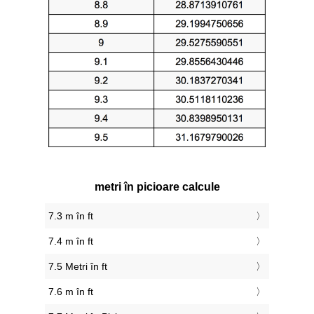
metri în picioare calcule
7.3 m în ft
7.4 m în ft
7.5 Metri în ft
7.6 m în ft