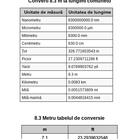
Converti 8.3 m la lungimi comuneto
Unitate de măsură
Unitatea de lungime
Nanometru
8300000000.0 nm
Micrometru
8300000.0 µm
Milimetru
8300.0 mm
Centimetru
830.0 cm
Țol
326.771653543 in
Picior
27.2309711286 ft
Yarzi
9.0769903762 yd
Metru
8.3 m
Kilometru
0.0083 km
Milă
0.0051573809 mi
Milă marină
0.0044816415 nmi
8.3 Metru tabelul de conversie