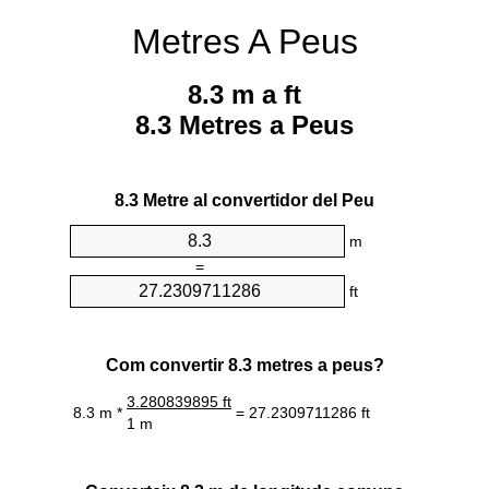
Metres A Peus
8.3 m a ft
8.3 Metres a Peus
8.3 Metre al convertidor del Peu
m
=
ft
Com convertir 8.3 metres a peus?
3.280839895 ft
8.3 m *
= 27.2309711286 ft
1 m