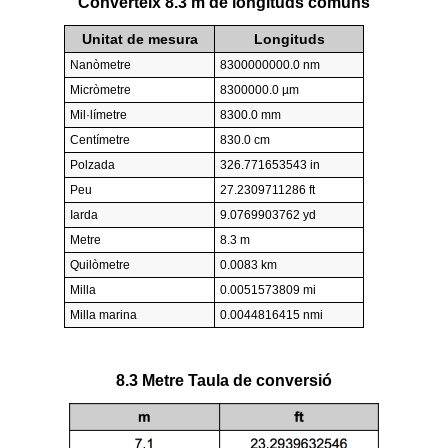
Converteix 8.3 m de longituds comuns
Unitat de mesura
Longituds
Nanòmetre
8300000000.0 nm
Micròmetre
8300000.0 µm
Mil·límetre
8300.0 mm
Centímetre
830.0 cm
Polzada
326.771653543 in
Peu
27.2309711286 ft
Iarda
9.0769903762 yd
Metre
8.3 m
Quilòmetre
0.0083 km
Milla
0.0051573809 mi
Milla marina
0.0044816415 nmi
8.3 Metre Taula de conversió