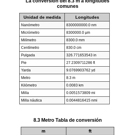
La conversión del 8.3 m a longitudes
comunes
Unidad de medida
Longitudes
Nanómetro
8300000000.0 nm
Micrómetro
8300000.0 µm
Milímetro
8300.0 mm
Centímetro
830.0 cm
Pulgada
326.771653543 in
Pie
27.2309711286 ft
Yarda
9.0769903762 yd
Metro
8.3 m
Kilómetro
0.0083 km
Milla
0.0051573809 mi
Milla náutica
0.0044816415 nmi
8.3 Metro Tabla de conversión