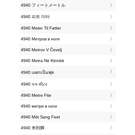
‎4940 フィートメートル
‎4940 피트 미터
‎4940 Meter Til Føtter
‎4940 Метров в ноги
‎4940 Metrov V Čevelj
‎4940 Metra Në Këmbë
‎4940 เมตรเป็นฟุต
‎4940 પગ મીટર
‎4940 Metre Fite
‎4940 метри в ноги
‎4940 Mét Sang Feet
‎4940 米到脚