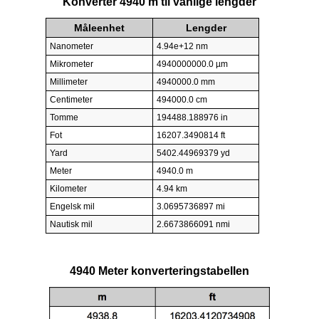
Konverter 4940 m til vanlige lengder
Måleenhet
Lengder
Nanometer
4.94e+12 nm
Mikrometer
4940000000.0 µm
Millimeter
4940000.0 mm
Centimeter
494000.0 cm
Tomme
194488.188976 in
Fot
16207.3490814 ft
Yard
5402.44969379 yd
Meter
4940.0 m
Kilometer
4.94 km
Engelsk mil
3.0695736897 mi
Nautisk mil
2.6673866091 nmi
4940 Meter konverteringstabellen