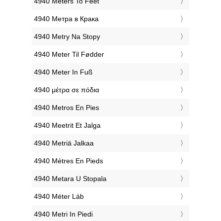
‎4940 Meters To Feet
‎4940 Метра в Крака
‎4940 Metry Na Stopy
‎4940 Meter Til Fødder
‎4940 Meter In Fuß
‎4940 μέτρα σε πόδια
‎4940 Metros En Pies
‎4940 Meetrit Et Jalga
‎4940 Metriä Jalkaa
‎4940 Mètres En Pieds
‎4940 Metara U Stopala
‎4940 Méter Láb
‎4940 Metri In Piedi