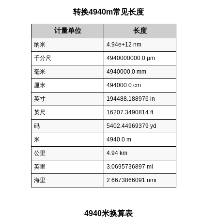
转换4940m常见长度
计量单位
长度
纳米
4.94e+12 nm
千分尺
4940000000.0 µm
毫米
4940000.0 mm
厘米
494000.0 cm
英寸
194488.188976 in
英尺
16207.3490814 ft
码
5402.44969379 yd
米
4940.0 m
公里
4.94 km
英里
3.0695736897 mi
海里
2.6673866091 nmi
4940米换算表