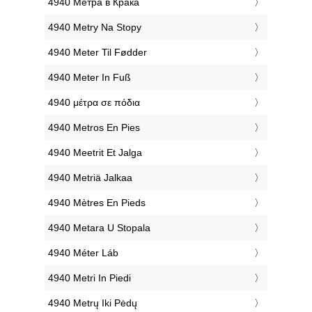
‎4940 Метра в Крака
‎4940 Metry Na Stopy
‎4940 Meter Til Fødder
‎4940 Meter In Fuß
‎4940 μέτρα σε πόδια
‎4940 Metros En Pies
‎4940 Meetrit Et Jalga
‎4940 Metriä Jalkaa
‎4940 Mètres En Pieds
‎4940 Metara U Stopala
‎4940 Méter Láb
‎4940 Metri In Piedi
‎4940 Metrų Iki Pėdų