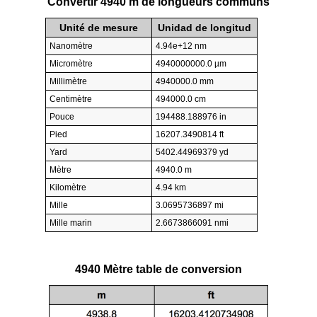
Convertir 4940 m de longueurs communs
Unité de mesure
Unidad de longitud
Nanomètre
4.94e+12 nm
Micromètre
4940000000.0 µm
Millimètre
4940000.0 mm
Centimètre
494000.0 cm
Pouce
194488.188976 in
Pied
16207.3490814 ft
Yard
5402.44969379 yd
Mètre
4940.0 m
Kilomètre
4.94 km
Mille
3.0695736897 mi
Mille marin
2.6673866091 nmi
4940 Mètre table de conversion