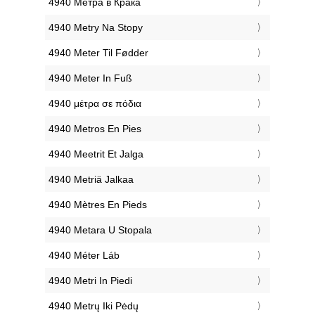
‎4940 Метра в Крака
‎4940 Metry Na Stopy
‎4940 Meter Til Fødder
‎4940 Meter In Fuß
‎4940 μέτρα σε πόδια
‎4940 Metros En Pies
‎4940 Meetrit Et Jalga
‎4940 Metriä Jalkaa
‎4940 Mètres En Pieds
‎4940 Metara U Stopala
‎4940 Méter Láb
‎4940 Metri In Piedi
‎4940 Metrų Iki Pėdų