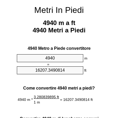
Metri In Piedi
4940 m a ft
4940 Metri a Piedi
4940 Metro a Piede convertitore
m
=
ft
Come convertire 4940 metri a piedi?
3.280839895 ft
4940 m *
= 16207.3490814 ft
1 m