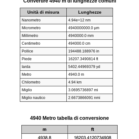
Convertire 4940 m di lunghezze comuni
Unità di misura
Lunghezze
Nanometro
4.94e+12 nm
Micrometro
4940000000.0 µm
Millimetro
4940000.0 mm
Centimetro
494000.0 cm
Pollice
194488.188976 in
Piede
16207.3490814 ft
Iarda
5402.44969379 yd
Metro
4940.0 m
Chilometro
4.94 km
Miglio
3.0695736897 mi
Miglio nautico
2.6673866091 nmi
4940 Metro tabella di conversione