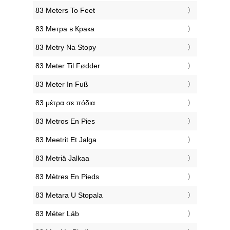
‎83 Meters To Feet
‎83 Метра в Крака
‎83 Metry Na Stopy
‎83 Meter Til Fødder
‎83 Meter In Fuß
‎83 μέτρα σε πόδια
‎83 Metros En Pies
‎83 Meetrit Et Jalga
‎83 Metriä Jalkaa
‎83 Mètres En Pieds
‎83 Metara U Stopala
‎83 Méter Láb