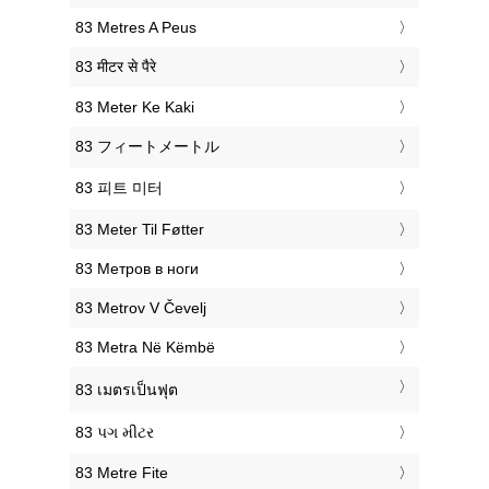
‎83 Metres A Peus
‎83 मीटर से पैरे
‎83 Meter Ke Kaki
‎83 フィートメートル
‎83 피트 미터
‎83 Meter Til Føtter
‎83 Метров в ноги
‎83 Metrov V Čevelj
‎83 Metra Në Këmbë
‎83 เมตรเป็นฟุต
‎83 પગ મીટર
‎83 Metre Fite