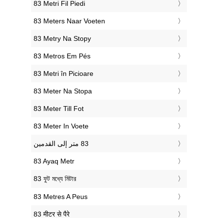
‎83 Metri Fil Piedi
‎83 Meters Naar Voeten
‎83 Metry Na Stopy
‎83 Metros Em Pés
‎83 Metri în Picioare
‎83 Meter Na Stopa
‎83 Meter Till Fot
‎83 Meter In Voete
‎83 Ayaq Metr
‎83 ফুট মধ্যে মিটার
‎83 Metres A Peus
‎83 मीटर से पैरे