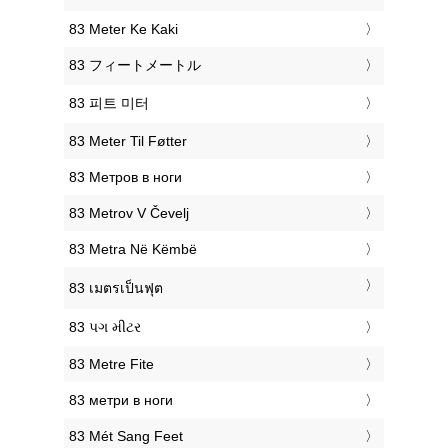
‎83 Meter Ke Kaki
‎83 フィートメートル
‎83 피트 미터
‎83 Meter Til Føtter
‎83 Метров в ноги
‎83 Metrov V Čevelj
‎83 Metra Në Këmbë
‎83 เมตรเป็นฟุต
‎83 પગ મીટર
‎83 Metre Fite
‎83 метри в ноги
‎83 Mét Sang Feet