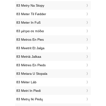
‎83 Metry Na Stopy
‎83 Meter Til Fødder
‎83 Meter In Fuß
‎83 μέτρα σε πόδια
‎83 Metros En Pies
‎83 Meetrit Et Jalga
‎83 Metriä Jalkaa
‎83 Mètres En Pieds
‎83 Metara U Stopala
‎83 Méter Láb
‎83 Metri In Piedi
‎83 Metrų Iki Pėdų