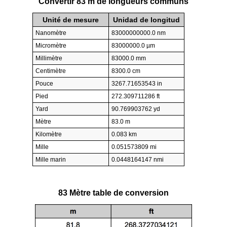
Convertir 83 m de longueurs communs
Unité de mesure
Unidad de longitud
Nanomètre
83000000000.0 nm
Micromètre
83000000.0 µm
Millimètre
83000.0 mm
Centimètre
8300.0 cm
Pouce
3267.71653543 in
Pied
272.309711286 ft
Yard
90.769903762 yd
Mètre
83.0 m
Kilomètre
0.083 km
Mille
0.051573809 mi
Mille marin
0.0448164147 nmi
83 Mètre table de conversion