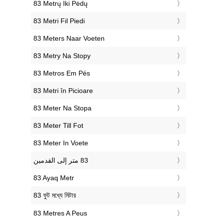
‎83 Metrų Iki Pėdų
‎83 Metri Fil Piedi
‎83 Meters Naar Voeten
‎83 Metry Na Stopy
‎83 Metros Em Pés
‎83 Metri în Picioare
‎83 Meter Na Stopa
‎83 Meter Till Fot
‎83 Meter In Voete
‎83 Ayaq Metr
‎83 ফুট মধ্যে মিটার
‎83 Metres A Peus