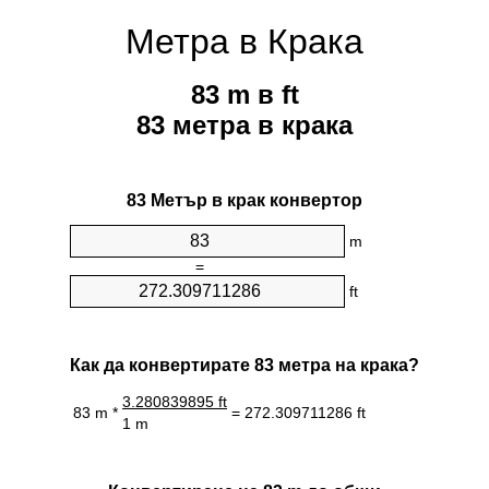
Метра в Крака
83 m в ft
83 метра в крака
83 Метър в крак конвертор
m
=
ft
Как да конвертирате 83 метра на крака?
3.280839895 ft
83 m *
= 272.309711286 ft
1 m