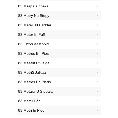
‎83 Метра в Крака
‎83 Metry Na Stopy
‎83 Meter Til Fødder
‎83 Meter In Fuß
‎83 μέτρα σε πόδια
‎83 Metros En Pies
‎83 Meetrit Et Jalga
‎83 Metriä Jalkaa
‎83 Mètres En Pieds
‎83 Metara U Stopala
‎83 Méter Láb
‎83 Metri In Piedi