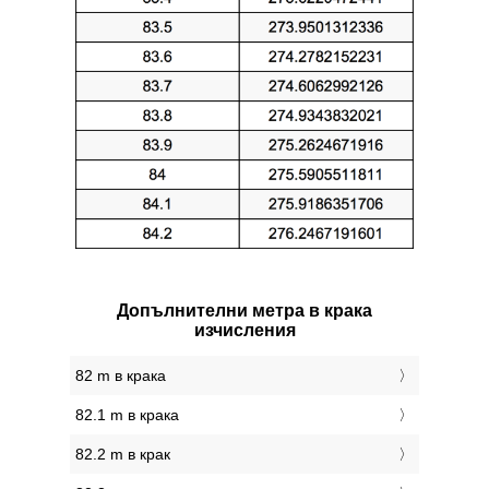
Допълнителни метра в крака
изчисления
82 m в крака
82.1 m в крака
82.2 m в крак