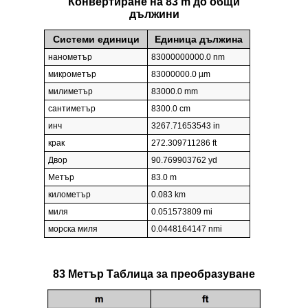
Конвертиране на 83 m до общи
дължини
Системи единици
Единица дължина
нанометър
83000000000.0 nm
микрометър
83000000.0 µm
милиметър
83000.0 mm
сантиметър
8300.0 cm
инч
3267.71653543 in
крак
272.309711286 ft
Двор
90.769903762 yd
Метър
83.0 m
километър
0.083 km
миля
0.051573809 mi
морска миля
0.0448164147 nmi
83 Метър Таблица за преобразуване