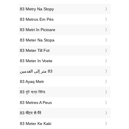
‎83 Metry Na Stopy
‎83 Metros Em Pés
‎83 Metri în Picioare
‎83 Meter Na Stopa
‎83 Meter Till Fot
‎83 Meter In Voete
‎83 Ayaq Metr
‎83 ফুট মধ্যে মিটার
‎83 Metres A Peus
‎83 मीटर से पैरे
‎83 Meter Ke Kaki