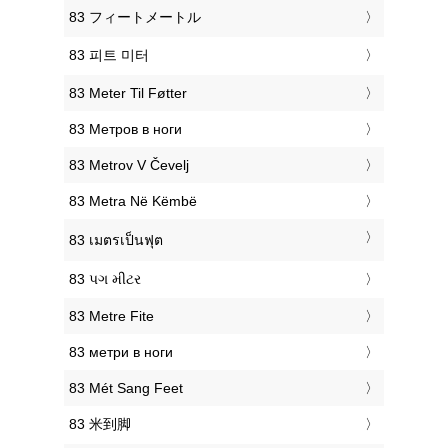
‎83 フィートメートル
‎83 피트 미터
‎83 Meter Til Føtter
‎83 Метров в ноги
‎83 Metrov V Čevelj
‎83 Metra Në Këmbë
‎83 เมตรเป็นฟุต
‎83 પગ મીટર
‎83 Metre Fite
‎83 метри в ноги
‎83 Mét Sang Feet
‎83 米到脚