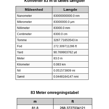
Konverter 83 m til fælles længder
Måleenhed
Længde
Nanometer
83000000000.0 nm
Mikrometer
83000000.0 µm
Nillimeter
83000.0 mm
Centimeter
8300.0 cm
Tomme
3267.71653543 in
Fod
272.309711286 ft
Yard
90.769903762 yd
Meter
83.0 m
Kilometer
0.083 km
Nil
0.051573809 mi
Sømil
0.0448164147 nmi
83 Meter omregningstabel