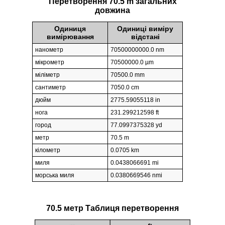
Перетворення 70.5 m загальних
довжина
Одиниця
Одиниці виміру
вимірювання
відстані
нанометр
70500000000.0 nm
мікрометр
70500000.0 µm
міліметр
70500.0 mm
сантиметр
7050.0 cm
дюйм
2775.59055118 in
нога
231.299212598 ft
город
77.0997375328 yd
метр
70.5 m
кілометр
0.0705 km
миля
0.0438066691 mi
морська миля
0.0380669546 nmi
70.5 метр Таблиця перетворення