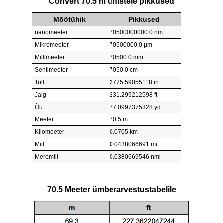
Convert 70.5 m ühistele pikkused
Mõõtühik
Pikkused
nanomeeter
70500000000.0 nm
Mikromeeter
70500000.0 µm
Millimeeter
70500.0 mm
Sentimeeter
7050.0 cm
Toll
2775.59055118 in
Jalg
231.299212598 ft
Õu
77.0997375328 yd
Meeter
70.5 m
Kilomeeter
0.0705 km
Miil
0.0438066691 mi
Meremiil
0.0380669546 nmi
70.5 Meeter ümberarvestustabelile