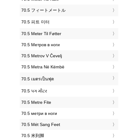
‎70.5 フィートメートル
‎70.5 피트 미터
‎70.5 Meter Til Føtter
‎70.5 Метров в ноги
‎70.5 Metrov V Čevelj
‎70.5 Metra Në Këmbë
‎70.5 เมตรเป็นฟุต
‎70.5 પગ મીટર
‎70.5 Metre Fite
‎70.5 метри в ноги
‎70.5 Mét Sang Feet
‎70.5 米到脚