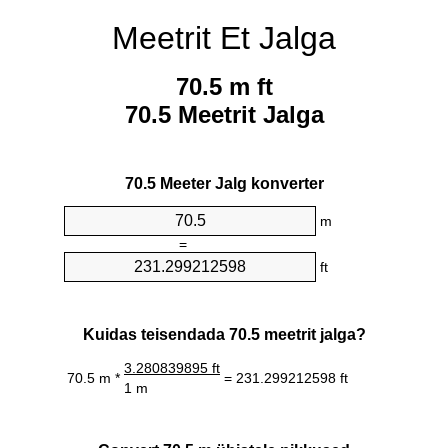
Meetrit Et Jalga
70.5 m ft
70.5 Meetrit Jalga
70.5 Meeter Jalg konverter
m
=
ft
Kuidas teisendada 70.5 meetrit jalga?
3.280839895 ft
70.5 m *
= 231.299212598 ft
1 m