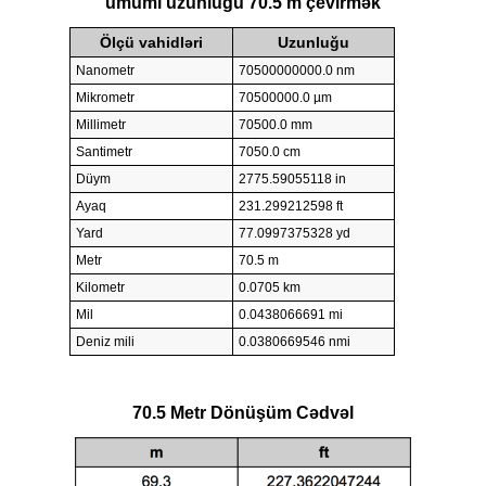
ümumi uzunluğu 70.5 m çevirmək
Ölçü vahidləri
Uzunluğu
Nanometr
70500000000.0 nm
Mikrometr
70500000.0 µm
Millimetr
70500.0 mm
Santimetr
7050.0 cm
Düym
2775.59055118 in
Ayaq
231.299212598 ft
Yard
77.0997375328 yd
Metr
70.5 m
Kilometr
0.0705 km
Mil
0.0438066691 mi
Deniz mili
0.0380669546 nmi
70.5 Metr Dönüşüm Cədvəl