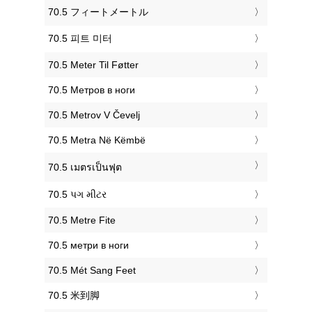
‎70.5 フィートメートル
‎70.5 피트 미터
‎70.5 Meter Til Føtter
‎70.5 Метров в ноги
‎70.5 Metrov V Čevelj
‎70.5 Metra Në Këmbë
‎70.5 เมตรเป็นฟุต
‎70.5 પગ મીટર
‎70.5 Metre Fite
‎70.5 метри в ноги
‎70.5 Mét Sang Feet
‎70.5 米到脚