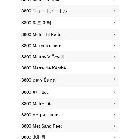
‎3800 フィートメートル
‎3800 피트 미터
‎3800 Meter Til Føtter
‎3800 Метров в ноги
‎3800 Metrov V Čevelj
‎3800 Metra Në Këmbë
‎3800 เมตรเป็นฟุต
‎3800 પગ મીટર
‎3800 Metre Fite
‎3800 метри в ноги
‎3800 Mét Sang Feet
‎3800 米到脚