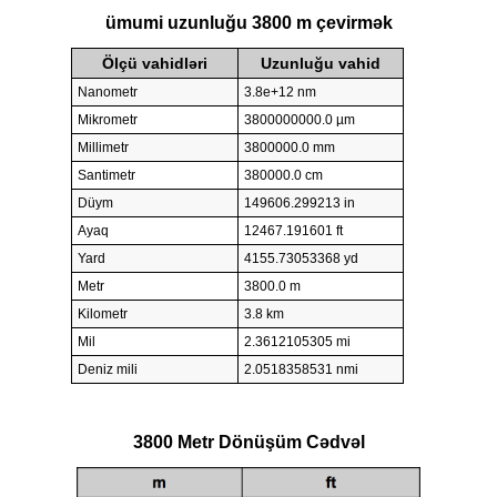
ümumi uzunluğu 3800 m çevirmək
Ölçü vahidləri
Uzunluğu vahid
Nanometr
3.8e+12 nm
Mikrometr
3800000000.0 µm
Millimetr
3800000.0 mm
Santimetr
380000.0 cm
Düym
149606.299213 in
Ayaq
12467.191601 ft
Yard
4155.73053368 yd
Metr
3800.0 m
Kilometr
3.8 km
Mil
2.3612105305 mi
Deniz mili
2.0518358531 nmi
3800 Metr Dönüşüm Cədvəl