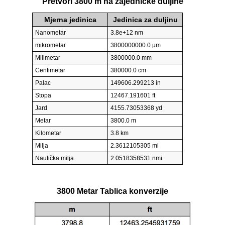
Pretvori 3800 m na zajedničke duljine
Mjerna jedinica
Jedinica za duljinu
Nanometar
3.8e+12 nm
mikrometar
3800000000.0 µm
Milimetar
3800000.0 mm
Centimetar
380000.0 cm
Palac
149606.299213 in
Stopa
12467.191601 ft
Jard
4155.73053368 yd
Metar
3800.0 m
Kilometar
3.8 km
Milja
2.3612105305 mi
Nautička milja
2.0518358531 nmi
3800 Metar Tablica konverzije