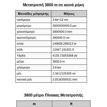
Μετατροπή 3800 m σε κοινά μήκη
Μονάδες μέτρησης
Μήκος
νανόμετρο
3.8e+12 nm
μικρόμετρο
3800000000.0 µm
χιλιοστόμετρο
3800000.0 mm
εκατοστόμετρο
380000.0 cm
ίντσα
149606.299213 in
πόδι
12467.191601 ft
Υάρδα
4155.73053368 yd
μέτρο
3800.0 m
χιλιόμετρο
3.8 km
μίλι
2.3612105305 mi
ναυτικό μίλι
2.0518358531 nmi
3800 μέτρο Πίνακας Μετατροπής