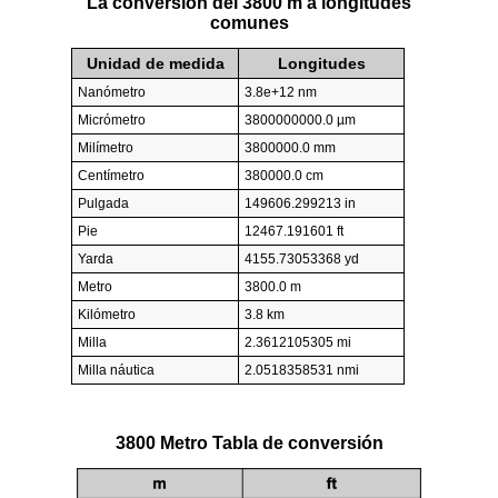
La conversión del 3800 m a longitudes
comunes
Unidad de medida
Longitudes
Nanómetro
3.8e+12 nm
Micrómetro
3800000000.0 µm
Milímetro
3800000.0 mm
Centímetro
380000.0 cm
Pulgada
149606.299213 in
Pie
12467.191601 ft
Yarda
4155.73053368 yd
Metro
3800.0 m
Kilómetro
3.8 km
Milla
2.3612105305 mi
Milla náutica
2.0518358531 nmi
3800 Metro Tabla de conversión