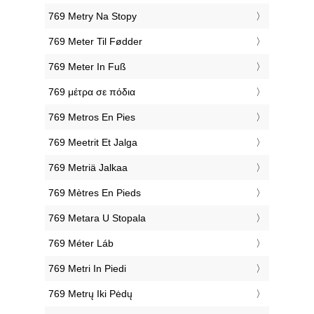
‎769 Metry Na Stopy
‎769 Meter Til Fødder
‎769 Meter In Fuß
‎769 μέτρα σε πόδια
‎769 Metros En Pies
‎769 Meetrit Et Jalga
‎769 Metriä Jalkaa
‎769 Mètres En Pieds
‎769 Metara U Stopala
‎769 Méter Láb
‎769 Metri In Piedi
‎769 Metrų Iki Pėdų