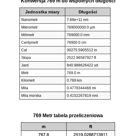
Konwersja 769 m do wspólnych długości
Jednostka miary
Długości
Nanometr
7.69e+11 nm
Mikrometr
769000000.0 µm
Milimetr
769000.0 mm
Centymetr
76900.0 cm
Cal
30275.5905512 in
Stopa
2522.96587927 ft
Jard
840.988626422 yd
Metr
769.0 m
Kilometr
0.769 km
Mila
0.4778344468 mi
Mila morska
0.4152267819 nmi
769 Metr tabela przeliczeniowa