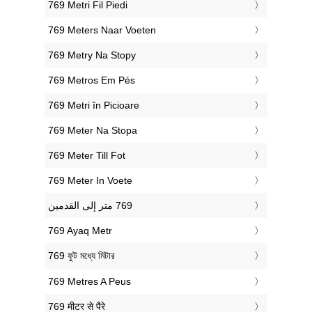
‎769 Metri Fil Piedi
‎769 Meters Naar Voeten
‎769 Metry Na Stopy
‎769 Metros Em Pés
‎769 Metri în Picioare
‎769 Meter Na Stopa
‎769 Meter Till Fot
‎769 Meter In Voete
‎769 Ayaq Metr
‎769 ফুট মধ্যে মিটার
‎769 Metres A Peus
‎769 मीटर से पैरे