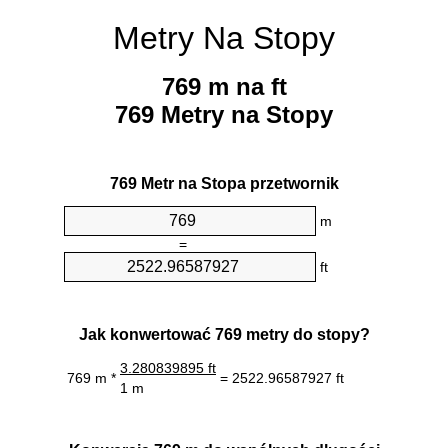
Metry Na Stopy
769 m na ft
769 Metry na Stopy
769 Metr na Stopa przetwornik
m
=
ft
Jak konwertować 769 metry do stopy?
3.280839895 ft
769 m *
= 2522.96587927 ft
1 m