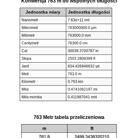
Konwersja 763 m do wspólnych długości
Jednostka miary
Jednostka długości
Nanometr
7.63e+11 nm
Mikrometr
763000000.0 µm
Milimetr
763000.0 mm
Centymetr
76300.0 cm
Cal
30039.3700787 in
Stopa
2503.2808399 ft
Jard
834.426946632 yd
Metr
763.0 m
Kilometr
0.763 km
Mila
0.4741062197 mi
Mila morska
0.411987041 nmi
763 Metr tabela przeliczeniowa