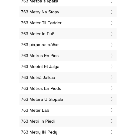
‎763 Метра в Крака
‎763 Metry Na Stopy
‎763 Meter Til Fødder
‎763 Meter In Fuß
‎763 μέτρα σε πόδια
‎763 Metros En Pies
‎763 Meetrit Et Jalga
‎763 Metriä Jalkaa
‎763 Mètres En Pieds
‎763 Metara U Stopala
‎763 Méter Láb
‎763 Metri In Piedi
‎763 Metrų Iki Pėdų