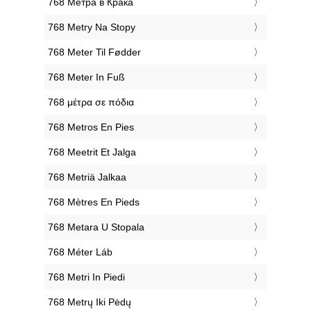
‎768 Метра в Крака
‎768 Metry Na Stopy
‎768 Meter Til Fødder
‎768 Meter In Fuß
‎768 μέτρα σε πόδια
‎768 Metros En Pies
‎768 Meetrit Et Jalga
‎768 Metriä Jalkaa
‎768 Mètres En Pieds
‎768 Metara U Stopala
‎768 Méter Láb
‎768 Metri In Piedi
‎768 Metrų Iki Pėdų