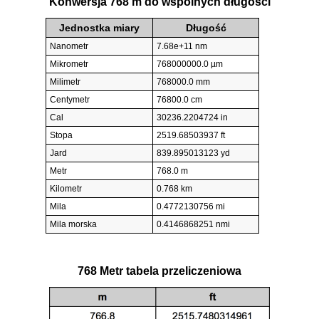
Konwersja 768 m do wspólnych długości
Jednostka miary
Długość
Nanometr
7.68e+11 nm
Mikrometr
768000000.0 µm
Milimetr
768000.0 mm
Centymetr
76800.0 cm
Cal
30236.2204724 in
Stopa
2519.68503937 ft
Jard
839.895013123 yd
Metr
768.0 m
Kilometr
0.768 km
Mila
0.4772130756 mi
Mila morska
0.4146868251 nmi
768 Metr tabela przeliczeniowa