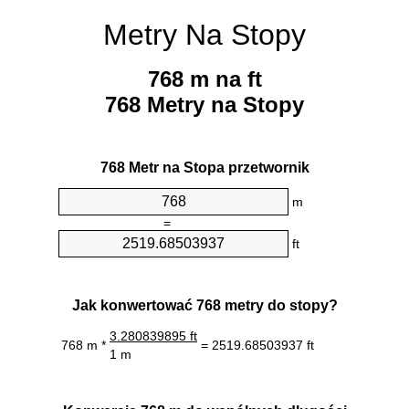
Metry Na Stopy
768 m na ft
768 Metry na Stopy
768 Metr na Stopa przetwornik
m
=
ft
Jak konwertować 768 metry do stopy?
3.280839895 ft
768 m *
= 2519.68503937 ft
1 m