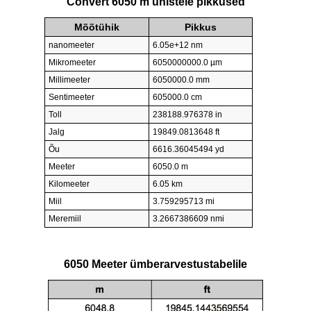
Convert 6050 m ühistele pikkused
Mõõtühik
Pikkus
nanomeeter
6.05e+12 nm
Mikromeeter
6050000000.0 µm
Millimeeter
6050000.0 mm
Sentimeeter
605000.0 cm
Toll
238188.976378 in
Jalg
19849.0813648 ft
Õu
6616.36045494 yd
Meeter
6050.0 m
Kilomeeter
6.05 km
Miil
3.759295713 mi
Meremiil
3.2667386609 nmi
6050 Meeter ümberarvestustabelile