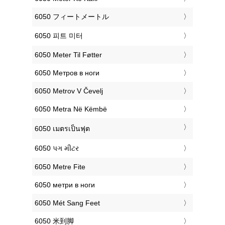
‎6050 フィートメートル
‎6050 피트 미터
‎6050 Meter Til Føtter
‎6050 Метров в ноги
‎6050 Metrov V Čevelj
‎6050 Metra Në Këmbë
‎6050 เมตรเป็นฟุต
‎6050 પગ મીટર
‎6050 Metre Fite
‎6050 метри в ноги
‎6050 Mét Sang Feet
‎6050 米到脚