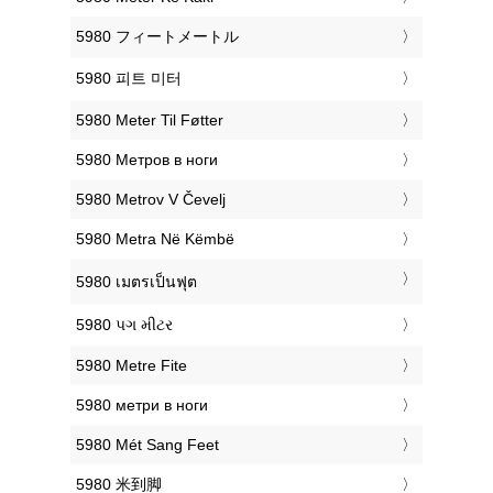
‎5980 フィートメートル
‎5980 피트 미터
‎5980 Meter Til Føtter
‎5980 Метров в ноги
‎5980 Metrov V Čevelj
‎5980 Metra Në Këmbë
‎5980 เมตรเป็นฟุต
‎5980 પગ મીટર
‎5980 Metre Fite
‎5980 метри в ноги
‎5980 Mét Sang Feet
‎5980 米到脚