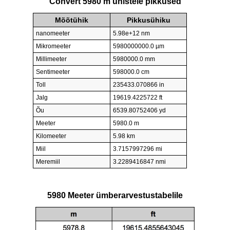
Convert 5980 m ühistele pikkused
Mõõtühik
Pikkusühiku
nanomeeter
5.98e+12 nm
Mikromeeter
5980000000.0 µm
Millimeeter
5980000.0 mm
Sentimeeter
598000.0 cm
Toll
235433.070866 in
Jalg
19619.4225722 ft
Õu
6539.80752406 yd
Meeter
5980.0 m
Kilomeeter
5.98 km
Miil
3.7157997296 mi
Meremiil
3.2289416847 nmi
5980 Meeter ümberarvestustabelile