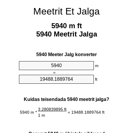
Meetrit Et Jalga
5940 m ft
5940 Meetrit Jalga
5940 Meeter Jalg konverter
m
=
ft
Kuidas teisendada 5940 meetrit jalga?
3.280839895 ft
5940 m *
= 19488.1889764 ft
1 m