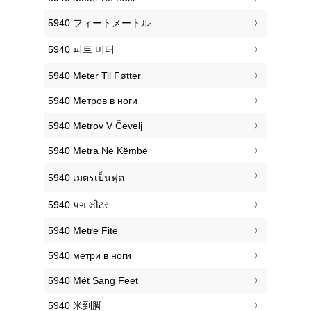
‎5940 フィートメートル
‎5940 피트 미터
‎5940 Meter Til Føtter
‎5940 Метров в ноги
‎5940 Metrov V Čevelj
‎5940 Metra Në Këmbë
‎5940 เมตรเป็นฟุต
‎5940 પગ મીટર
‎5940 Metre Fite
‎5940 метри в ноги
‎5940 Mét Sang Feet
‎5940 米到脚