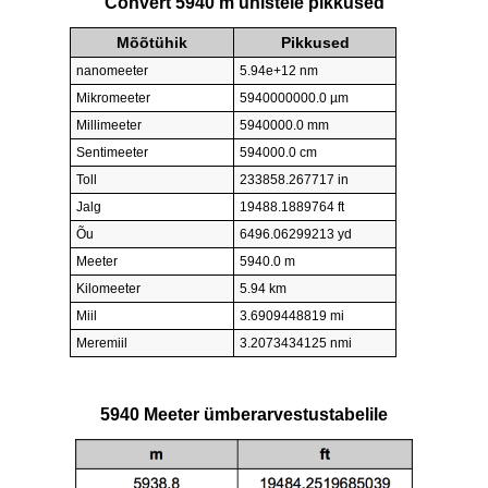
Convert 5940 m ühistele pikkused
Mõõtühik
Pikkused
nanomeeter
5.94e+12 nm
Mikromeeter
5940000000.0 µm
Millimeeter
5940000.0 mm
Sentimeeter
594000.0 cm
Toll
233858.267717 in
Jalg
19488.1889764 ft
Õu
6496.06299213 yd
Meeter
5940.0 m
Kilomeeter
5.94 km
Miil
3.6909448819 mi
Meremiil
3.2073434125 nmi
5940 Meeter ümberarvestustabelile