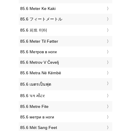
‎85.6 Meter Ke Kaki
‎85.6 フィートメートル
‎85.6 피트 미터
‎85.6 Meter Til Føtter
‎85.6 Метров в ноги
‎85.6 Metrov V Čevelj
‎85.6 Metra Në Këmbë
‎85.6 เมตรเป็นฟุต
‎85.6 પગ મીટર
‎85.6 Metre Fite
‎85.6 метри в ноги
‎85.6 Mét Sang Feet