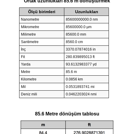
Ortak uzunlukları 85.6 m dönüştürmek
Ölçü birimleri
Uzunlukları
Nanometre
85600000000.0 nm
Mikrometre
85600000.0 µm
Milimetre
85600.0 mm
Santimetre
8560.0 cm
İnç
3370.07874016 in
Fit
280.839895013 ft
Yarda
93.6132983377 yd
Metre
85.6 m
Kilometre
0.0856 km
Mil
0.0531893741 mi
Deniz mili
0.0462203024 nmi
85.6 Metre dönüşüm tablosu