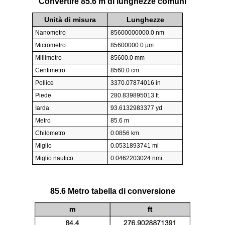
Convertire 85.6 m di lunghezze comuni
Unità di misura
Lunghezze
Nanometro
85600000000.0 nm
Micrometro
85600000.0 µm
Millimetro
85600.0 mm
Centimetro
8560.0 cm
Pollice
3370.07874016 in
Piede
280.839895013 ft
Iarda
93.6132983377 yd
Metro
85.6 m
Chilometro
0.0856 km
Miglio
0.0531893741 mi
Miglio nautico
0.0462203024 nmi
85.6 Metro tabella di conversione