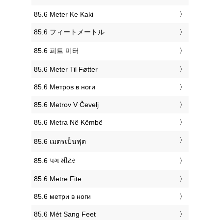
‎85.6 Meter Ke Kaki
‎85.6 フィートメートル
‎85.6 피트 미터
‎85.6 Meter Til Føtter
‎85.6 Метров в ноги
‎85.6 Metrov V Čevelj
‎85.6 Metra Në Këmbë
‎85.6 เมตรเป็นฟุต
‎85.6 પગ મીટર
‎85.6 Metre Fite
‎85.6 метри в ноги
‎85.6 Mét Sang Feet