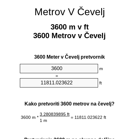
Metrov V Čevelj
3600 m v ft
3600 Metrov v Čevelj
3600 Meter v Čevelj pretvornik
m
=
ft
Kako pretvoriti 3600 metrov na čevelj?
3.280839895 ft
3600 m *
= 11811.023622 ft
1 m