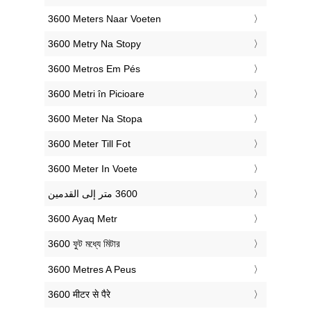
‎3600 Meters Naar Voeten
‎3600 Metry Na Stopy
‎3600 Metros Em Pés
‎3600 Metri în Picioare
‎3600 Meter Na Stopa
‎3600 Meter Till Fot
‎3600 Meter In Voete
‎3600 Ayaq Metr
‎3600 ফুট মধ্যে মিটার
‎3600 Metres A Peus
‎3600 मीटर से पैरे