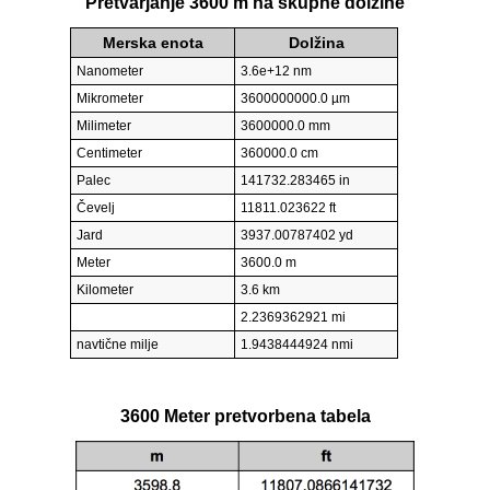
Pretvarjanje 3600 m na skupne dolžine
Merska enota
Dolžina
Nanometer
3.6e+12 nm
Mikrometer
3600000000.0 µm
Milimeter
3600000.0 mm
Centimeter
360000.0 cm
Palec
141732.283465 in
Čevelj
11811.023622 ft
Jard
3937.00787402 yd
Meter
3600.0 m
Kilometer
3.6 km
2.2369362921 mi
navtične milje
1.9438444924 nmi
3600 Meter pretvorbena tabela