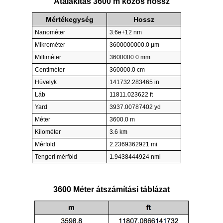
Átalakítás 3600 m közös hossz
Mértékegység
Hossz
Nanométer
3.6e+12 nm
Mikrométer
3600000000.0 µm
Milliméter
3600000.0 mm
Centiméter
360000.0 cm
Hüvelyk
141732.283465 in
Láb
11811.023622 ft
Yard
3937.00787402 yd
Méter
3600.0 m
Kilométer
3.6 km
Mérföld
2.2369362921 mi
Tengeri mérföld
1.9438444924 nmi
3600 Méter átszámítási táblázat