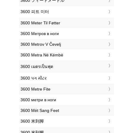
‎3600 フィートメートル
‎3600 피트 미터
‎3600 Meter Til Føtter
‎3600 Метров в ноги
‎3600 Metrov V Čevelj
‎3600 Metra Në Këmbë
‎3600 เมตรเป็นฟุต
‎3600 પગ મીટર
‎3600 Metre Fite
‎3600 метри в ноги
‎3600 Mét Sang Feet
‎3600 米到脚
‎3600 米到腳