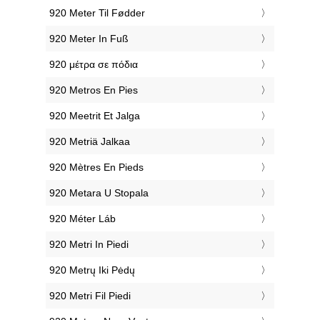
‎920 Meter Til Fødder
‎920 Meter In Fuß
‎920 μέτρα σε πόδια
‎920 Metros En Pies
‎920 Meetrit Et Jalga
‎920 Metriä Jalkaa
‎920 Mètres En Pieds
‎920 Metara U Stopala
‎920 Méter Láb
‎920 Metri In Piedi
‎920 Metrų Iki Pėdų
‎920 Metri Fil Piedi