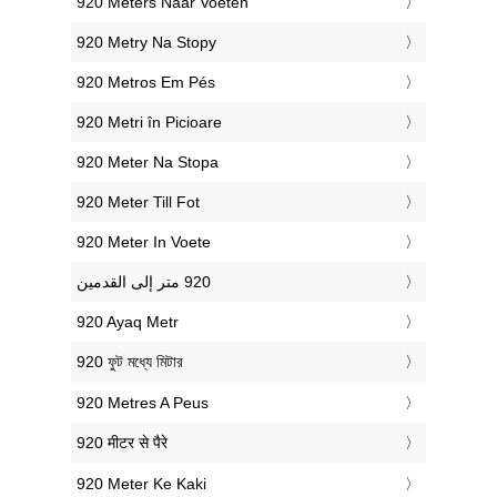
‎920 Meters Naar Voeten
‎920 Metry Na Stopy
‎920 Metros Em Pés
‎920 Metri în Picioare
‎920 Meter Na Stopa
‎920 Meter Till Fot
‎920 Meter In Voete
‎920 Ayaq Metr
‎920 ফুট মধ্যে মিটার
‎920 Metres A Peus
‎920 मीटर से पैरे
‎920 Meter Ke Kaki