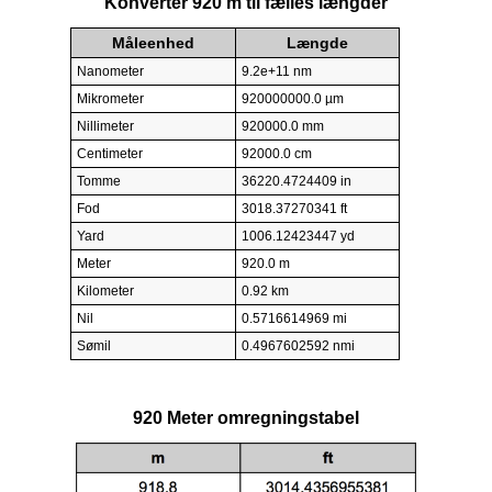
Konverter 920 m til fælles længder
Måleenhed
Længde
Nanometer
9.2e+11 nm
Mikrometer
920000000.0 µm
Nillimeter
920000.0 mm
Centimeter
92000.0 cm
Tomme
36220.4724409 in
Fod
3018.37270341 ft
Yard
1006.12423447 yd
Meter
920.0 m
Kilometer
0.92 km
Nil
0.5716614969 mi
Sømil
0.4967602592 nmi
920 Meter omregningstabel