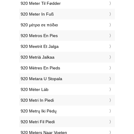
‎920 Meter Til Fødder
‎920 Meter In Fuß
‎920 μέτρα σε πόδια
‎920 Metros En Pies
‎920 Meetrit Et Jalga
‎920 Metriä Jalkaa
‎920 Mètres En Pieds
‎920 Metara U Stopala
‎920 Méter Láb
‎920 Metri In Piedi
‎920 Metrų Iki Pėdų
‎920 Metri Fil Piedi
‎920 Meters Naar Voeten