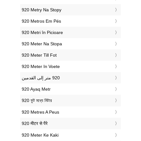
‎920 Metry Na Stopy
‎920 Metros Em Pés
‎920 Metri în Picioare
‎920 Meter Na Stopa
‎920 Meter Till Fot
‎920 Meter In Voete
‎920 Ayaq Metr
‎920 ফুট মধ্যে মিটার
‎920 Metres A Peus
‎920 मीटर से पैरे
‎920 Meter Ke Kaki