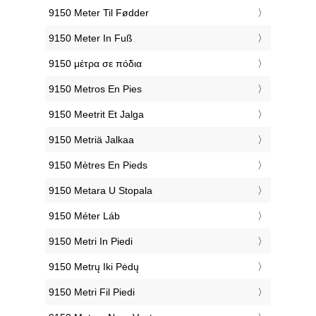
‎9150 Meter Til Fødder
‎9150 Meter In Fuß
‎9150 μέτρα σε πόδια
‎9150 Metros En Pies
‎9150 Meetrit Et Jalga
‎9150 Metriä Jalkaa
‎9150 Mètres En Pieds
‎9150 Metara U Stopala
‎9150 Méter Láb
‎9150 Metri In Piedi
‎9150 Metrų Iki Pėdų
‎9150 Metri Fil Piedi