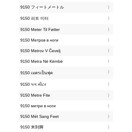
‎9150 フィートメートル
‎9150 피트 미터
‎9150 Meter Til Føtter
‎9150 Метров в ноги
‎9150 Metrov V Čevelj
‎9150 Metra Në Këmbë
‎9150 เมตรเป็นฟุต
‎9150 પગ મીટર
‎9150 Metre Fite
‎9150 метри в ноги
‎9150 Mét Sang Feet
‎9150 米到脚