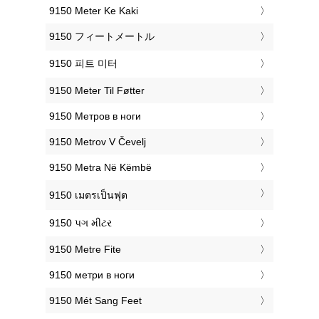
‎9150 Meter Ke Kaki
‎9150 フィートメートル
‎9150 피트 미터
‎9150 Meter Til Føtter
‎9150 Метров в ноги
‎9150 Metrov V Čevelj
‎9150 Metra Në Këmbë
‎9150 เมตรเป็นฟุต
‎9150 પગ મીટર
‎9150 Metre Fite
‎9150 метри в ноги
‎9150 Mét Sang Feet