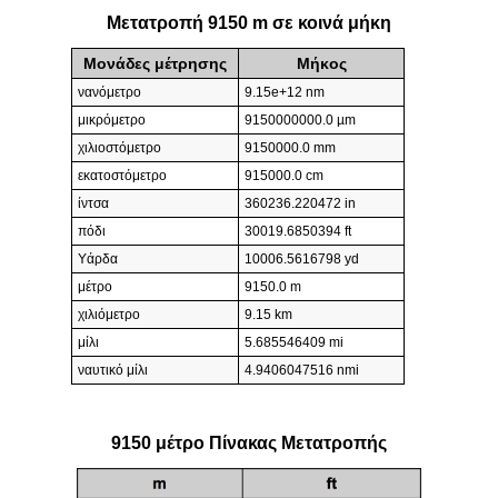
Μετατροπή 9150 m σε κοινά μήκη
Μονάδες μέτρησης
Μήκος
νανόμετρο
9.15e+12 nm
μικρόμετρο
9150000000.0 µm
χιλιοστόμετρο
9150000.0 mm
εκατοστόμετρο
915000.0 cm
ίντσα
360236.220472 in
πόδι
30019.6850394 ft
Υάρδα
10006.5616798 yd
μέτρο
9150.0 m
χιλιόμετρο
9.15 km
μίλι
5.685546409 mi
ναυτικό μίλι
4.9406047516 nmi
9150 μέτρο Πίνακας Μετατροπής