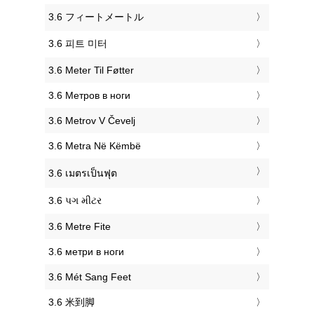
‎3.6 フィートメートル
‎3.6 피트 미터
‎3.6 Meter Til Føtter
‎3.6 Метров в ноги
‎3.6 Metrov V Čevelj
‎3.6 Metra Në Këmbë
‎3.6 เมตรเป็นฟุต
‎3.6 પગ મીટર
‎3.6 Metre Fite
‎3.6 метри в ноги
‎3.6 Mét Sang Feet
‎3.6 米到脚